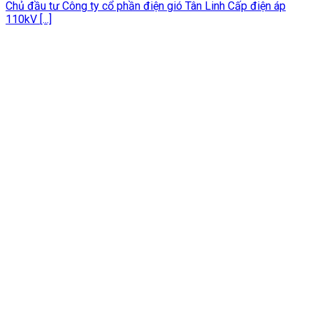
Chủ đầu tư Công ty cổ phần điện gió Tân Linh Cấp điện áp
110kV [...]