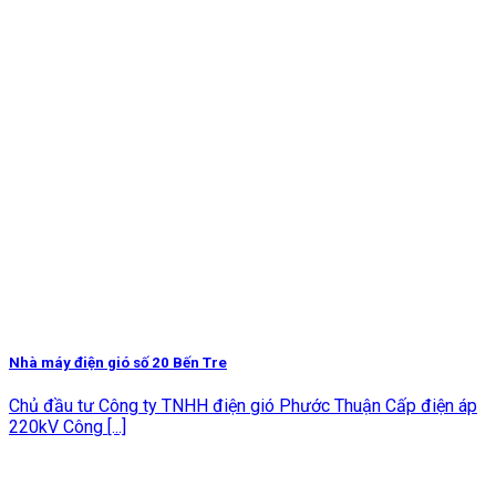
Nhà máy điện gió số 20 Bến Tre
Chủ đầu tư Công ty TNHH điện gió Phước Thuận Cấp điện áp
220kV Công [...]