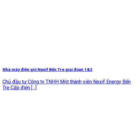
Nhà máy điện gió Nexif Bến Tre giai đoạn 1&2
Chủ đầu tư Công ty TNHH Một thành viên Nexif Energy Bến
Tre Cấp điện [...]