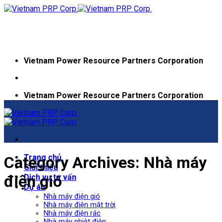
Skip
to
content
Vietnam Power Resource Partners Corporation
Vietnam Power Resource Partners Corporation
Trang chủ
Category Archives:
Nhà máy
Giới thiệu
điện gió
Dịch vụ tư vấn
Dự án
Nhà máy điện gió
Nhà máy điện mặt trời
Nhà máy điện rác
Nhà máy nhiệt điện