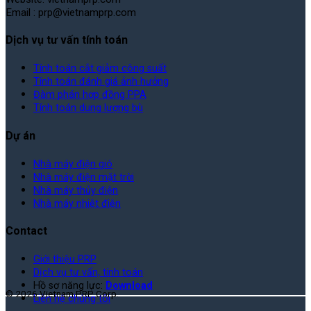
Email : prp@vietnamprp.com
Dịch vụ tư vấn tính toán
Tính toán cắt giảm công suất
Tính toán đánh giá ảnh hưởng
Đàm phán hợp đồng PPA
Tính toán dung lượng bù
Dự án
Nhà máy điện gió
Nhà máy điện mặt trời
Nhà máy thủy điện
Nhà máy nhiệt điện
Contact
Giới thiệu PRP
Dịch vụ tư vấn, tính toán
Hồ sơ năng lực:
Download
© 2026 Vietnam PRP Corp.
Liên hệ chúng tôi