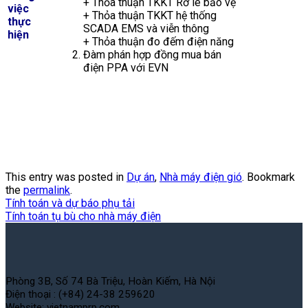
+ Thỏa thuận TKKT Rơ le bảo vệ
việc
+ Thỏa thuận TKKT hệ thống
thực
SCADA EMS và viễn thông
hiện
+ Thỏa thuận đo đếm điện năng
Đàm phán hợp đồng mua bán
điện PPA với EVN
This entry was posted in
Dự án
,
Nhà máy điện gió
. Bookmark
the
permalink
.
Tính toán và dự báo phụ tải
Tính toán tụ bù cho nhà máy điện
Phòng 3B, Số 74 Bà Triệu, Hoàn Kiếm, Hà Nội
Điện thoại : (+84) 24-38 259620
Website: vietnamprp.com