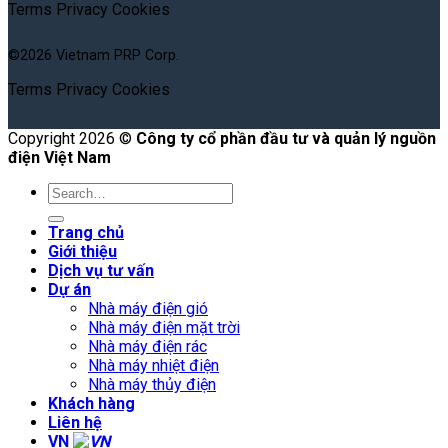
Terms
Privacy
Cookies
©2026 Vietnam PRP Corp.
Terms
Privacy
Cookies
Copyright 2026 ©
Công ty cổ phần đầu tư và quản lý nguồn
điện Việt Nam
Trang chủ
Giới thiệu
Dịch vụ tư vấn
Dự án
Nhà máy điện gió
Nhà máy điện mặt trời
Nhà máy điện rác
Nhà máy nhiệt điện
Nhà máy thủy điện
Khách hàng
Liên hệ
VN