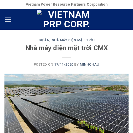
Skip
Vietnam Power Resource Partners Corporation
to
content
DỰ ÁN
,
NHÀ MÁY ĐIỆN MẶT TRỜI
Nhà máy điện mặt trời CMX
POSTED ON
17/11/2020
BY
MINHCHAU