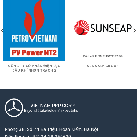
CÔNG TY CỔ PHẦN ĐIỆN LỰC
SUNSEAP GROUP
DẦU KHÍ NHƠN TRẠCH 2
Phòng 3B, Số 74 Bà Triệu, Hoàn Kiếm, Hà Nội
Điện thoại : (+84) 24-38 259620