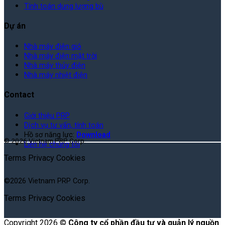
Tính toán dung lượng bù
Dự án
Nhà máy điện gió
Nhà máy điện mặt trời
Nhà máy thủy điện
Nhà máy nhiệt điện
Contact
Giới thiệu PRP
Dịch vụ tư vấn, tính toán
Hồ sơ năng lực:
Download
© 2026 Vietnam PRP Corp.
Liên hệ chúng tôi
Terms
Privacy
Cookies
©2026 Vietnam PRP Corp.
Terms
Privacy
Cookies
Copyright 2026 ©
Công ty cổ phần đầu tư và quản lý nguồn