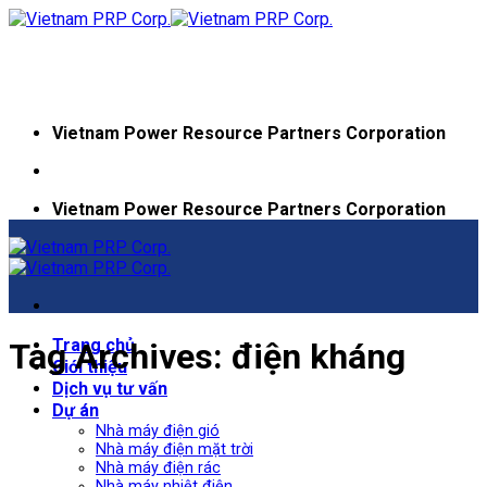
Skip
to
content
Vietnam Power Resource Partners Corporation
Vietnam Power Resource Partners Corporation
Trang chủ
Tag Archives:
điện kháng
Giới thiệu
Dịch vụ tư vấn
Dự án
Nhà máy điện gió
Nhà máy điện mặt trời
Nhà máy điện rác
Nhà máy nhiệt điện