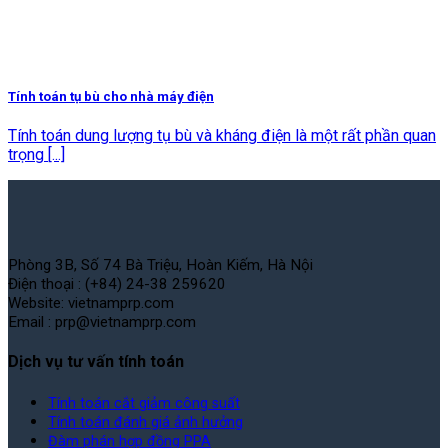
Tính toán tụ bù cho nhà máy điện
Tính toán dung lượng tụ bù và kháng điện là một rất phần quan
trọng [...]
Phòng 3B, Số 74 Bà Triệu, Hoàn Kiếm, Hà Nội
Điện thoại : (+84) 24-38 259620
Website: vietnamprp.com
Email : prp@vietnamprp.com
Dịch vụ tư vấn tính toán
Tính toán cắt giảm công suất
Tính toán đánh giá ảnh hưởng
Đàm phán hợp đồng PPA